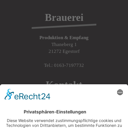
Brauerei
Produktion & Empfang
Thaneberg 1
21272 Egestorf
Tel.: 0163-7197732
Kontakt
Bei Fragen
E-Mail:
info@de-luette.de